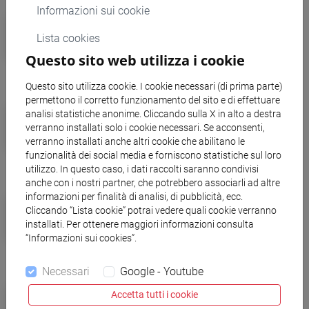
Informazioni sui cookie
Fondazione Università Ca’ Foscari
Lista cookies
in SOWISE+, progetto europeo per
Questo sito web utilizza i cookie
la valorizzazione dei rifiuti organici
Questo sito utilizza cookie. I cookie necessari (di prima parte)
permettono il corretto funzionamento del sito e di effettuare
Borse di studio Silvia Guizzo - Oltre
analisi statistiche anonime. Cliccando sulla X in alto a destra
verranno installati solo i cookie necessari. Se acconsenti,
il ricordo, per tenere vivo il suo
verranno installati anche altri cookie che abilitano le
esempio
funzionalità dei social media e forniscono statistiche sul loro
utilizzo. In questo caso, i dati raccolti saranno condivisi
anche con i nostri partner, che potrebbero associarli ad altre
informazioni per finalità di analisi, di pubblicità, ecc.
Nasce il Centro di Competenza
Cliccando “Lista cookie” potrai vedere quali cookie verranno
TranspAeEEnS per la finanza
installati. Per ottenere maggiori informazioni consulta
“Informazioni sui cookies”.
sostenibile
Necessari
Google - Youtube
ESG UPTAKE annuncio
Accetta tutti i cookie