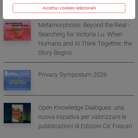
Accetta i cookies selezionati
Metamorphosis: Beyond the Real -
Searching for Victoria Lu. When
Humans and AI Think Together, the
Story Begins
Privacy Symposium 2026
Open Knowledge Dialogues: una
nuova iniziativa per valorizzare le
pubblicazioni di Edizioni Ca’ Foscari