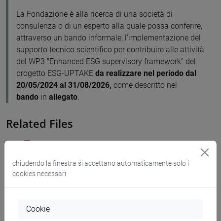
La Fondazione è alla ricerca di una società di
consulenza o di un esperto alla quale possa conferire,
attraverso un bando informale, l'implementazione del
supporto tecnico scientifico per contribuire alle attività
del WP3 "Enhanced ESG supervisory framework" del
progetto ESG-UPTAKE
da realizzare nel periodo dal
20/05/2024 al 31/08/2026,
come descritto nel
bando
in
allegato
.
Related Files
Manifestazione di interesse [ENG]
120 KB
chiudendo la finestra si accettano automaticamente solo i
cookies necessari
Le ultime news
Cookie