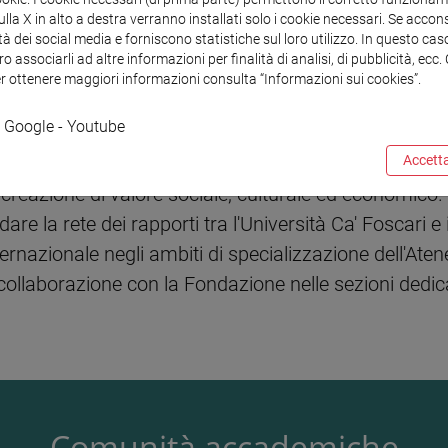
la X in alto a destra verranno installati solo i cookie necessari. Se accons
dazione per gli stakeho
tà dei social media e forniscono statistiche sul loro utilizzo. In questo cas
o associarli ad altre informazioni per finalità di analisi, di pubblicità, ecc
er ottenere maggiori informazioni consulta “Informazioni sui cookies”.
Google - Youtube
Accetta
dialoga con una vasta platea di soggetti per la realizz
creazione di valore sociale, culturale ed economico.
 la rete dei rapporti tra l'Università Ca' Foscari e i 
ternazionale negli ambiti di specializzazione dell'Aten
collaborazione con la Fondazione nelle sezioni dedicat
Comunità accademiche