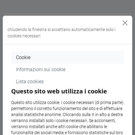
chiudendo la finestra si accettano automaticamente solo i
Descrizione
cookies necessari
L'obiettivo del progetto, giunto alla seconda
Cookie
edizione, è la realizzazione di quindici Special
Lectures (online e offline) finanziate dalla Eurasia
Informazioni sui cookie
Foundation from Tokyo. Il secondo ciclo di special
Lista cookies
lectures ha il titolo generale di "Vernacularity and
Questo sito web utilizza i cookie
Women Between Asia and Europe": l'idea nasce
all'interno dei corsi di Letteratura coreana e Storia
Questo sito utilizza cookie. I cookie necessari (di prima parte)
della lingua coreana tenuti da Vincenza D'Urso,
permettono il corretto funzionamento del sito e di effettuare
professoressa presso l'Università Ca' Foscari di
analisi statistiche anonime. Cliccando sulla X in alto a destra
Venezia e proponente del progetto. In Corea, così
verranno installati solo i cookie necessari. Se acconsenti,
come in molti altri Paesi dell'Asia orientale e
verranno installati anche altri cookie che abilitano le
funzionalità dei social media e forniscono statistiche sul loro
dell'Occidente, la questione dell'alfabetizzazione è