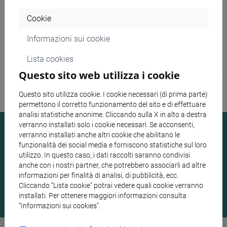
Area:
Cookie
Edizioni Ca’ Foscari
Informazioni sui cookie
E-mail:
Lista cookies
mariateresa.sala@unive.it
Questo sito web utilizza i cookie
Questo sito utilizza cookie. I cookie necessari (di prima parte)
permettono il corretto funzionamento del sito e di effettuare
analisi statistiche anonime. Cliccando sulla X in alto a destra
verranno installati solo i cookie necessari. Se acconsenti,
verranno installati anche altri cookie che abilitano le
Resta aggiornato sulle nostre attività
funzionalità dei social media e forniscono statistiche sul loro
utilizzo. In questo caso, i dati raccolti saranno condivisi
anche con i nostri partner, che potrebbero associarli ad altre
informazioni per finalità di analisi, di pubblicità, ecc.
Iscriviti alla newsletter
Cliccando “Lista cookie” potrai vedere quali cookie verranno
installati. Per ottenere maggiori informazioni consulta
“Informazioni sui cookies”.