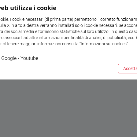
eb utilizza i cookie
tività
ookie. I cookie necessari (di prima parte) permettono il corretto funzionamen
la X in alto a destra verranno installati solo i cookie necessari. Se accons
tà dei social media e forniscono statistiche sul loro utilizzo. In questo cas
o associarli ad altre informazioni per finalità di analisi, di pubblicità, ecc
er ottenere maggiori informazioni consulta “Informazioni sui cookies”.
Google - Youtube
Accetta