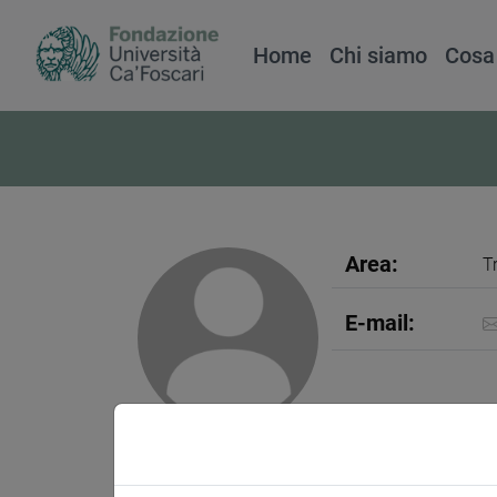
Home
Chi siamo
Cosa
Area:
T
E-mail: