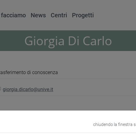
 facciamo
News
Centri
Progetti
Giorgia Di Carlo
rasferimento di conoscenza
giorgia.dicarlo@unive.it
chiudendo la finestra 