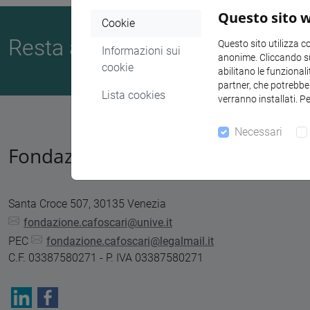
Questo sito w
Cookie
Resta aggiornato sulle nostre at
Questo sito utilizza c
Informazioni sui
anonime. Cliccando sul
cookie
abilitano le funzionali
partner, che potrebber
Lista cookies
verranno installati. P
Necessari
Fondazione Università Ca' Foscari
Santa Croce 507, 30135 Venezia
fondazione.cafoscari@unive.it
PEC
fondazione.cafoscari@legalmail.it
C.F. 03387580271 - P. IVA 03387580271