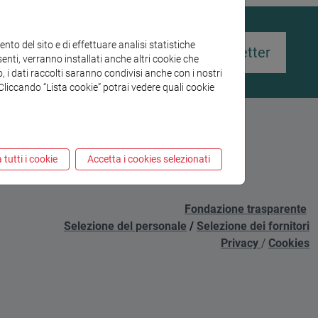
to del sito e di effettuare analisi statistiche
Iscriviti alla newsletter
enti, verranno installati anche altri cookie che
o, i dati raccolti saranno condivisi anche con i nostri
. Cliccando “Lista cookie” potrai vedere quali cookie
 tutti i cookie
Accetta i cookies selezionati
Fondazione trasparente
Selezione del personale
/
Selezione dei fornitori
Privacy
/
Cookies